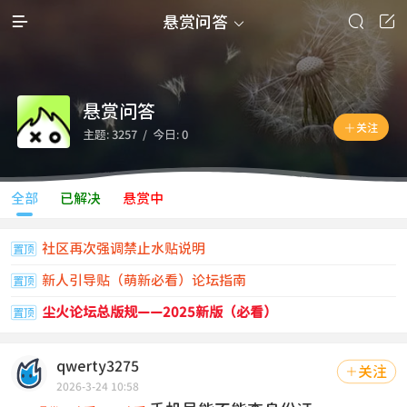



悬赏问答

悬赏问答

关注
主题: 3257 / 今日: 0
全部
已解决
悬赏中
社区再次强调禁止水贴说明
置顶
新人引导贴（萌新必看）论坛指南
置顶
尘火论坛总版规——2025新版（必看）
置顶
qwerty3275
关注

2026-3-24 10:58