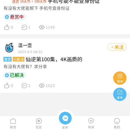
手机号能不能查身份证
悬赏 10火币 + 100火币
有没有大佬能帮下 手机号查身份证

悬赏中



0
1
1149
温一壶
关注

2025-8-5 08:32
仙逆第100集，4K画质的
悬赏
已解决
有没有大佬有？求分享

已解决

菜单



0
2
1623

发布





首页
社区
导读
我的
发布