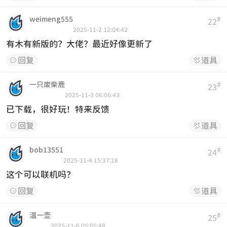
weimeng555
#
22
2025-11-2 12:04:42
有木有新版的？大佬？最近好像更新了
回复
道具


一只废柴鹿
#
23
2025-11-3 06:06:43
已下载，很好玩！特来反馈
回复
道具


bob13551
#
24
2025-11-4 15:37:18
这个可以联机吗？
回复
道具


温一壶
#
25
2025-11-6 05:05:48