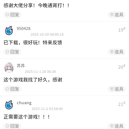
感谢大佬分享！今晚通宵打！！
回复
道具


950428
#
19
2025-10-29 08:09:18
已下载，很好玩！特来反馈
回复
道具


苏苏
#
20
2025-11-1 20:36:30
这个游戏我找了好久，感谢
回复
道具


chuang
#
21
2025-11-2 03:58:40
正需要这个游戏！！！
回复
道具

