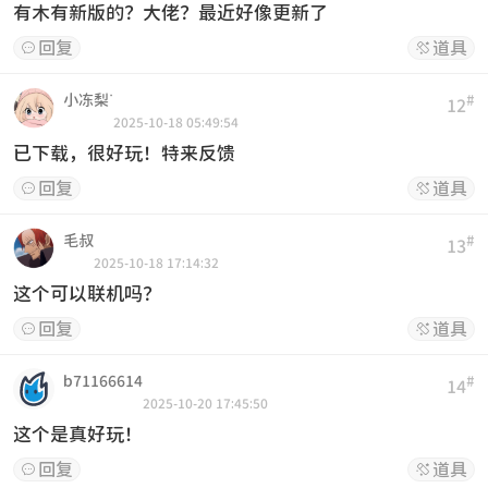
有木有新版的？大佬？最近好像更新了
回复
道具


小冻梨ᐝ
#
12
2025-10-18 05:49:54
已下载，很好玩！特来反馈
回复
道具


毛叔
#
13
2025-10-18 17:14:32
这个可以联机吗？
回复
道具


b71166614
#
14
2025-10-20 17:45:50
这个是真好玩！
回复
道具

