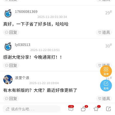
17606081369
#
29
2025-11-20 01:30:34
真好，一下子省了好多钱，哈哈哈
回复
道具


ly030513
#
30
2025-11-22 00:13:51
感谢大佬分享！今晚通宵打！！
回复
道具



菜单
浪里个浪
#
31

2025-11-22 10:19:04
发布
有木有新版的？大佬？最近好像更新了
回复
道具


105
8
1





说点什么吧...
1923622620
#
32