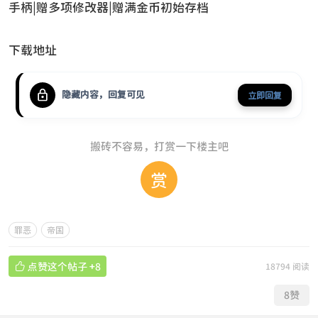
手柄|赠多项修改器|赠满金币初始存档
下载地址
隐藏内容，回复可见
立即回复
搬砖不容易，打赏一下楼主吧
赏
罪恶
帝国

点赞这个帖子
+8
18794 阅读
8
赞