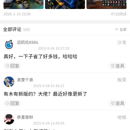
2026-1-15 23:30
4733阅读
全部评论

105
全部
沙发
迈凯伦650s
2025-9-26 10:27:29
真好，一下子省了好多钱，哈哈哈
回复
道具


板凳
浪里个浪
2025-9-28 01:36:22
有木有新版的？大佬？最近好像更新了
回复
道具


地板
恭喜發財
2025-9-29 12:43:50