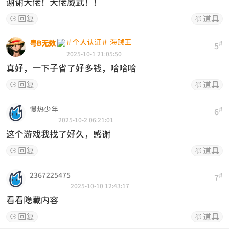
谢谢大佬！大佬威武！！
回复
道具


粤B无数
#
5
2025-10-1 21:05:50
真好，一下子省了好多钱，哈哈哈
回复
道具


慢热少年
#
6
2025-10-2 06:21:01
这个游戏我找了好久，感谢
回复
道具


2367225475
#
7
2025-10-10 12:43:17
看看隐藏内容
回复
道具

