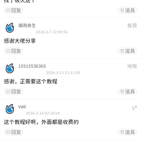
找了很久这个
回复
道具


板凳
烟雨余生
2026-3-7 22:49:56
感谢大佬分享
回复
道具


地板
15515536365
2026-3-11 21:11:00
感谢，正需要这个教程
回复
道具


Vall
#
5
2026-3-14 02:29:04
这个教程好啊，外面都是收费的
回复
道具

