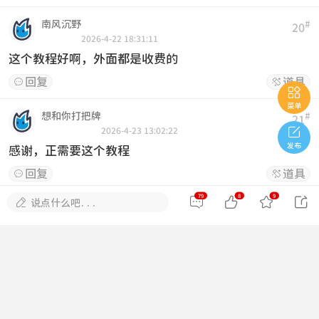
南风沉野
#
20
2026-4-22 18:31:11
这个教程好啊，外面都是收费的
回复
道具



菜单
想和你打把牌
#
21

2026-4-23 13:02:22
发布
感谢，正需要这个教程
回复
道具


79
8
9





说点什么吧...
z648843411
#
22
2026-4-28 00:54:41
找了很久这个
回复
道具


活到老学到老
#
23
2026-5-5 21:36:03