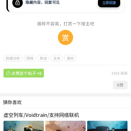
隐藏内容，回复可见
立即回复
搬砖不容易，打赏一下楼主吧
赏
数据分析
网络
爬虫
文本
素材

点赞这个帖子
+8
3355 阅读
8
赞
猜你喜欢
虚空列车/Voidtrain/支持网络联机