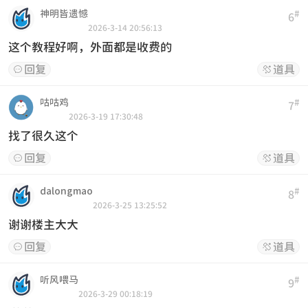
神明皆遗憾
#
6
2026-3-14 20:56:13
这个教程好啊，外面都是收费的
回复
道具


咕咕鸡
#
7
2026-3-19 17:30:48
找了很久这个
回复
道具


dalongmao
#
8
2026-3-25 13:25:52
谢谢楼主大大
回复
道具


听风喂马
#
9
2026-3-29 00:18:19