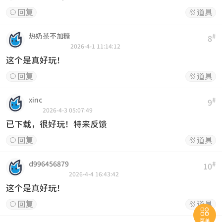
回复
道具


热奶茶不加糖
#
8
2026-4-1 11:14:12
这个是真好玩！
回复
道具


xinc
#
9
2026-4-3 05:07:49
已下载，很好玩！特来反馈
回复
道具


d996456879
#
10
2026-4-4 16:43:42
这个是真好玩！
回复
道具



菜单