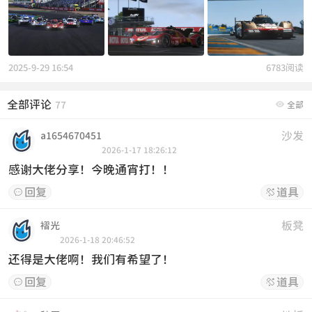
2025-9-29 16:54
6783阅读
全部评论

77
全部
沙发
a1654670451
2026-1-17 18:26:12
感谢大佬分享！今晚通宵打！！
回复
道具


板凳
褶光
2026-1-18 20:46:52
还得是大佬啊！我们有希望了！
回复
道具

