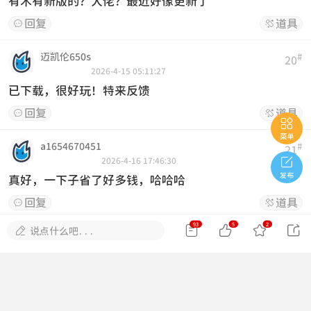
有木有新版的？大佬？最近好像更新了
回复
道具


迈凯伦650s
#
20
2026-4-15 05:11:27
已下载，很好玩！特来反馈
回复
道具



菜单
a1654670451
#
21

2026-4-16 17:46:30
发布
真好，一下子省了好多钱，哈哈哈
回复
道具


93
5
2





说点什么吧...
不语的十七
#
22
2026-4-19 14:37:18
已下载，很好玩！特来反馈
回复
道具

