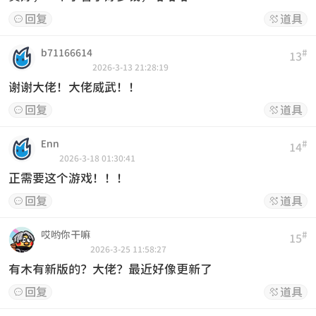
回复
道具


b71166614
#
13
2026-3-13 21:28:19
谢谢大佬！大佬威武！！
回复
道具


Enn
#
14
2026-3-18 01:30:41
正需要这个游戏！！！
回复
道具


哎哟你干嘛
#
15
2026-3-25 11:58:27
有木有新版的？大佬？最近好像更新了
回复
道具

