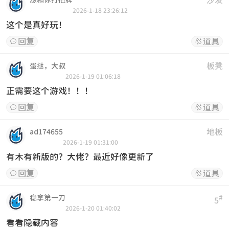
2026-1-18 23:26:12
这个是真好玩！
回复
道具


板凳
蛋挞，大叔
2026-1-19 01:06:18
正需要这个游戏！！！
回复
道具


地板
ad174655
2026-1-19 01:31:00
有木有新版的？大佬？最近好像更新了
回复
道具


稳拿第一刀
#
5
2026-1-20 01:40:02
看看隐藏内容