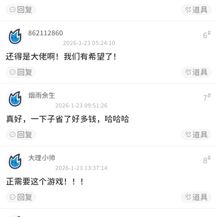
回复
道具


862112860
#
6
2026-1-23 05:24:10
还得是大佬啊！我们有希望了！
回复
道具


烟雨余生
#
7
2026-1-23 09:51:26
真好，一下子省了好多钱，哈哈哈
回复
道具


大理小帅
#
8
2026-1-23 13:37:14
正需要这个游戏！！！
回复
道具

