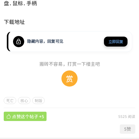
盘.鼠标.手柄
下载地址
隐藏内容，回复可见
立即回复
搬砖不容易，打赏一下楼主吧
赏
死亡
核心
制版

点赞这个帖子
+5
5525 阅读
5
赞