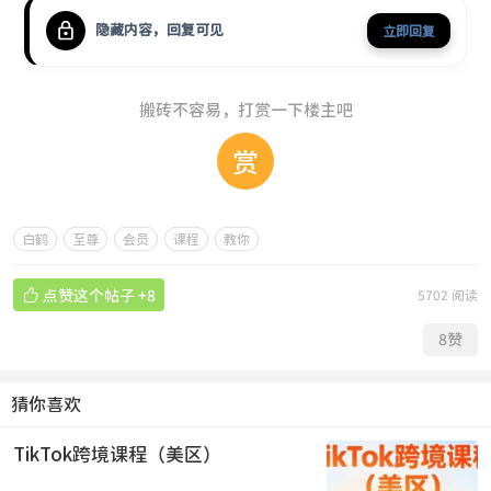
隐藏内容，回复可见
立即回复
搬砖不容易，打赏一下楼主吧
赏
白鹤
至尊
会员
课程
教你

点赞这个帖子
+8
5702 阅读
8
赞
猜你喜欢
TikTok跨境课程（美区）