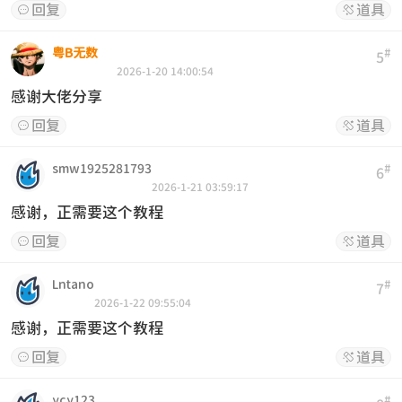
回复
道具


粤B无数
#
5
2026-1-20 14:00:54
感谢大佬分享
回复
道具


smw1925281793
#
6
2026-1-21 03:59:17
感谢，正需要这个教程
回复
道具


Lntano
#
7
2026-1-22 09:55:04
感谢，正需要这个教程
回复
道具


ycy123
#