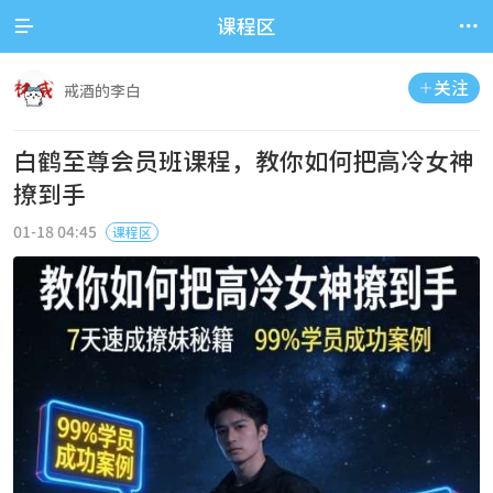


课程区
关注

戒酒的李白
白鹤至尊会员班课程，教你如何把高冷女神
撩到手
01-18 04:45
课程区