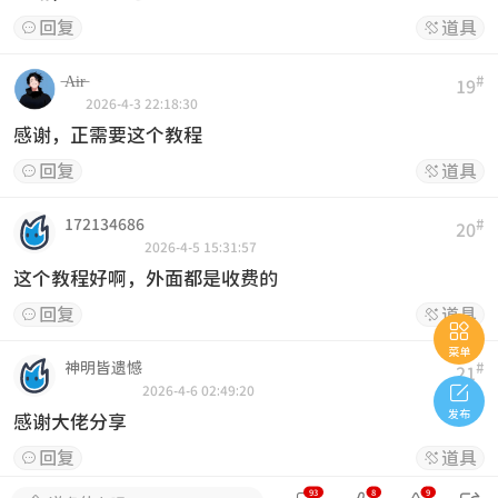
回复
道具


̶A̶i̶r̶
#
19
2026-4-3 22:18:30
感谢，正需要这个教程
回复
道具


172134686
#
20
2026-4-5 15:31:57
这个教程好啊，外面都是收费的
回复
道具



菜单
神明皆遗憾
#
21

2026-4-6 02:49:20
发布
感谢大佬分享
回复
道具


93
8
9