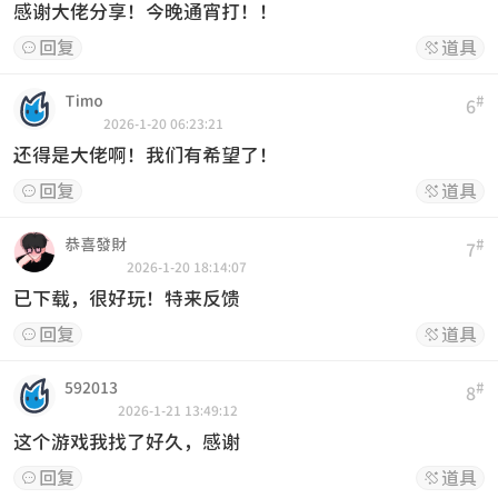
感谢大佬分享！今晚通宵打！！
回复
道具


Timo
#
6
2026-1-20 06:23:21
还得是大佬啊！我们有希望了！
回复
道具


恭喜發財
#
7
2026-1-20 18:14:07
已下载，很好玩！特来反馈
回复
道具


592013
#
8
2026-1-21 13:49:12
这个游戏我找了好久，感谢
回复
道具

