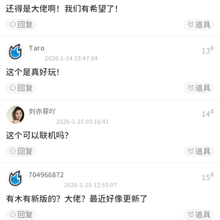
还得是大佬啊！我们有希望了！
回复
道具


Taro
#
13
2026-1-24 23:47:34
这个是真好玩！
回复
道具


刘亦菲吖
#
14
2026-1-25 05:16:41
这个可以联机吗？
回复
道具


704966872
#
15
2026-1-25 12:55:07
有木有新版的？大佬？最近好像更新了
回复
道具

