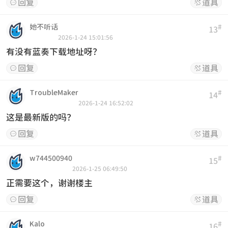
回复
道具


她不听话
#
13
2026-1-24 15:01:56
有没有蓝奏下载地址呀？
回复
道具


TroubleMaker
#
14
2026-1-24 16:52:02
这是最新版的吗？
回复
道具


w744500940
#
15
2026-1-25 06:49:50
正需要这个，谢谢楼主
回复
道具


Kalo
#
16