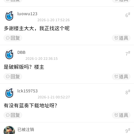
luowu123
#
6
2026-1-20 17:52:26
多谢楼主大大，我正找这个呢
回复
道具


DBB
#
7
2026-1-20 22:36:15
是破解版吗？楼主
回复
道具


lck159753
#
8
2026-1-21 00:52:27
有没有蓝奏下载地址呀？
回复
道具


已被注销
#
9