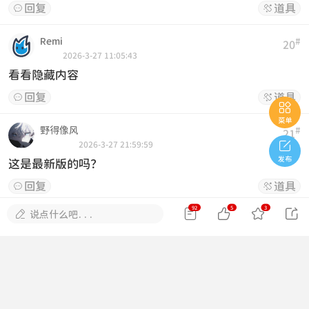
回复
道具


Remi
#
20
2026-3-27 11:05:43
看看隐藏内容
回复
道具



菜单
野得像风
#
21

2026-3-27 21:59:59
发布
这是最新版的吗？
回复
道具


92
5
3





说点什么吧...
ljh0323
#
22
2026-3-28 06:29:12
有没有蓝奏下载地址呀？
回复
道具


小鹿酱
#