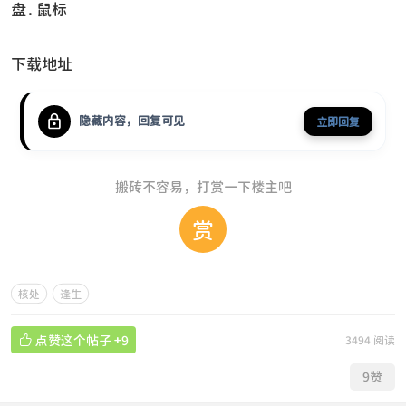
盘.鼠标
下载地址
隐藏内容，回复可见
立即回复
搬砖不容易，打赏一下楼主吧
赏
核处
逢生

点赞这个帖子
+9
3494 阅读
9
赞