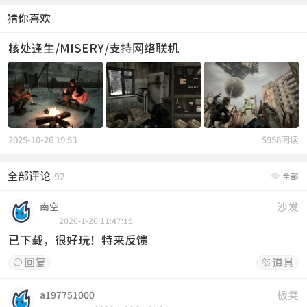
猜你喜欢
核处逢生/MISERY/支持网络联机
2025-10-26 19:53
5958阅读
全部评论

92
全部
沙发
南空
2026-1-26 11:47:15
已下载，很好玩！特来反馈
回复
道具


板凳
a197751000