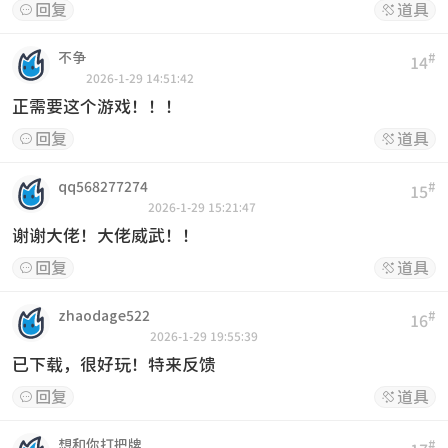
回复
道具


不争
#
14
2026-1-29 14:51:42
正需要这个游戏！！！
回复
道具


qq568277274
#
15
2026-1-29 15:21:47
谢谢大佬！大佬威武！！
回复
道具


zhaodage522
#
16
2026-1-29 19:55:39
已下载，很好玩！特来反馈
回复
道具


想和你打把牌
#