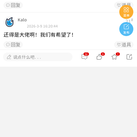
回复
道具



菜单
Kalo
#
21

2026-3-9 16:20:44
发布
还得是大佬啊！我们有希望了！
回复
道具


92
9
7





说点什么吧...
Remi
#
22
2026-3-13 08:31:32
看看隐藏内容
回复
道具


拽哥上线
#
23
2026-3-18 01:47:52
这个是真好玩！
回复
道具

