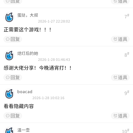
回复
道具


蛋挞，大叔
#
7
2026-1-27 22:28:02
正需要这个游戏！！！
回复
道具


熄灯后的她
#
8
2026-1-28 01:46:43
感谢大佬分享！今晚通宵打！！
回复
道具


boacad
#
9
2026-1-28 10:02:16
看看隐藏内容
回复
道具


温一壶
#
10