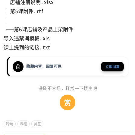
│ 店铺注册说明.xlsx
│ 第5课附件.rtf
│
└─第6课店铺及产品上架附件
导入违禁词模板.xls
课上提到的链接.txt
隐藏内容，回复可见
立即回复
搬砖不容易，打赏一下楼主吧
赏
跨境
课程
美区