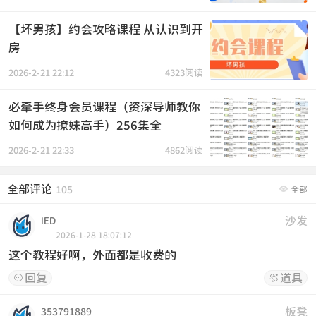
【坏男孩】约会攻略课程 从认识到开
房
2026-2-21 22:12
4323阅读
必牵手终身会员课程（资深导师教你
如何成为撩妹高手）256集全
2026-2-21 22:33
4862阅读
全部评论

105
全部
沙发
IED
2026-1-28 18:07:12
这个教程好啊，外面都是收费的
回复
道具


板凳
353791889