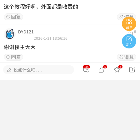
这个教程好啊，外面都是收费的
回复
道具



菜单
DYD121
#
21

2026-1-31 18:56:16
发布
谢谢楼主大大
回复
道具


105
5
3





说点什么吧...
一杯奶昔
#
22
2026-1-31 19:46:32
感谢，正需要这个教程
回复
道具


迈凯伦650s
#
23
2026-1-31 21:57:06
感谢大佬分享
回复
道具

