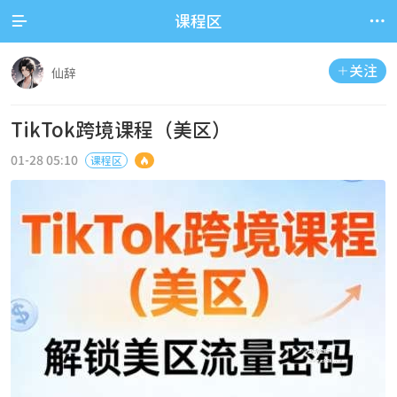


课程区
关注

仙辞
TikTok跨境课程（美区）
01-28 05:10
课程区
