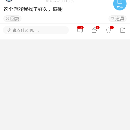

2026-2-7 00:10:59
发布
这个游戏我找了好久，感谢
回复
道具


105
5
7





说点什么吧...
ly030513
#
22
2026-2-7 01:53:50
真好，一下子省了好多钱，哈哈哈
回复
道具


dalongmao
#
23
2026-2-7 13:17:50
有木有新版的？大佬？最近好像更新了
回复
道具


恭喜發財
#
24
2026-2-7 15:25:23
谢谢大佬！大佬威武！！