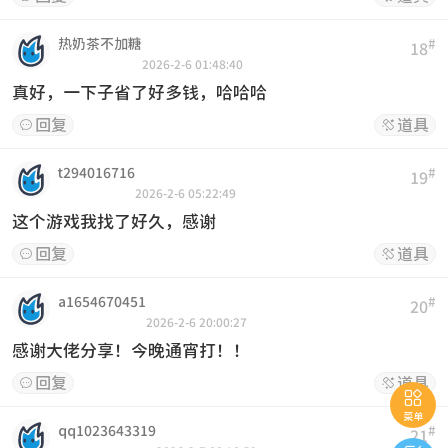
热奶茶不加糖
#
18
2026-2-6 01:48:40
真好，一下子省了好多钱，哈哈哈
回复
道具


t294016716
#
19
2026-2-6 05:22:49
这个游戏我找了好久，感谢
回复
道具


a1654670451
#
20
2026-2-6 20:00:27
感谢大佬分享！今晚通宵打！！
回复
道具



菜单
qq1023643319
#
21