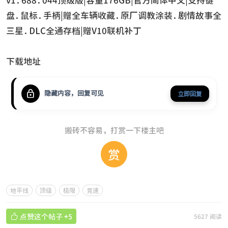
v1.688.044顶级版|容量176GB|官方简体中文|支持键
盘.鼠标.手柄|赠全车辆收藏.原厂调教涂装.剧情故事全
三星.DLC全通存档|赠V10联机补丁
下载地址
隐藏内容，回复可见
立即回复
搬砖不容易，打赏一下楼主吧
赏
地平线
顶级
极限
竞速

点赞这个帖子
+5
5627 阅读