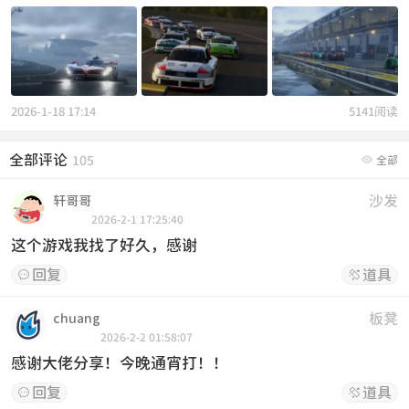
2026-1-18 17:14
5141阅读
全部评论

105
全部
沙发
轩哥哥
2026-2-1 17:25:40
这个游戏我找了好久，感谢
回复
道具


板凳
chuang
2026-2-2 01:58:07
感谢大佬分享！今晚通宵打！！
回复
道具

