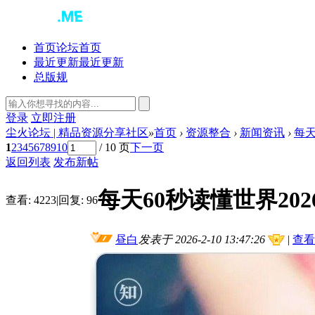
首页
论坛首页
最近更新
最近更新
总版规
登录
立即注册
尘火论坛 | 精品资源分享社区
»
首页
›
资源整合
›
新闻资讯
›
每天
1
2
3
4
5
6
7
8
9
10
/ 10 页
下一页
返回列表
发布新帖
每天60秒读懂世界2026/
查看:
4223
|
回复:
96
昼白
发表于 2026-2-10 13:47:26
|
查看