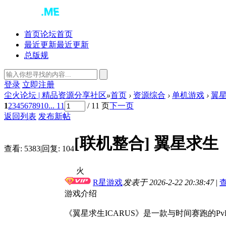
首页
论坛首页
最近更新
最近更新
总版规
登录
立即注册
尘火论坛 | 精品资源分享社区
»
首页
›
资源综合
›
单机游戏
›
翼星
1
2
3
4
5
6
7
8
9
10
... 11
/ 11 页
下一页
返回列表
发布新帖
[联机整合]
翼星求生【B
查看:
5383
|
回复:
104
火
R星游戏
发表于 2026-2-22 20:38:47
|
游戏介绍
《翼星求生ICARUS》是一款与时间赛跑