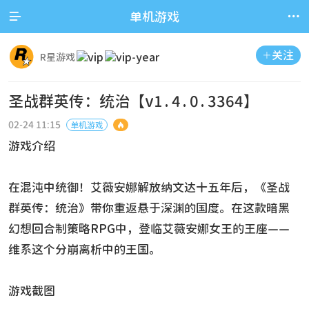


单机游戏
关注

R星游戏
圣战群英传：统治【v1.4.0.3364】
02-24 11:15
单机游戏

游戏介绍
在混沌中统御！艾薇安娜解放纳文达十五年后，《圣战
群英传：统治》带你重返悬于深渊的国度。在这款暗黑
幻想回合制策略RPG中，登临艾薇安娜女王的王座——
维系这个分崩离析中的王国。
游戏截图