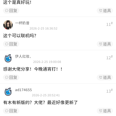
这个是真好玩！
回复
道具


一杯奶昔
#
11
2026-2-25 16:36:52
这个可以联机吗？
回复
道具


伊人红妆、
#
12
2026-2-25 19:00:08
感谢大佬分享！今晚通宵打！！
回复
道具


ad174655
#
13
2026-2-25 20:52:41
有木有新版的？大佬？最近好像更新了
回复
道具

