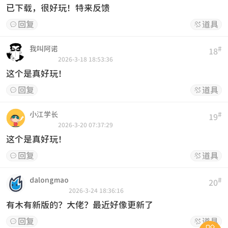
已下载，很好玩！特来反馈
回复
道具


我叫阿诺
#
18
2026-3-18 18:53:36
这个是真好玩！
回复
道具


小江学长
#
19
2026-3-20 07:37:29
这个是真好玩！
回复
道具


dalongmao
#
20
2026-3-24 18:36:16
有木有新版的？大佬？最近好像更新了
回复
道具

