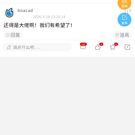

菜单
boacad
#
21

2026-3-28 13:26:14
发布
还得是大佬啊！我们有希望了！
回复
道具


101
4
4





说点什么吧...
至尊宝
#
22
2026-3-30 17:57:33
看看隐藏内容
回复
道具


2981021294
#
23
2026-4-6 01:37:00
谢谢大佬！大佬威武！！
回复
道具


世上无我这般人
#
24
2026-4-6 10:47:47