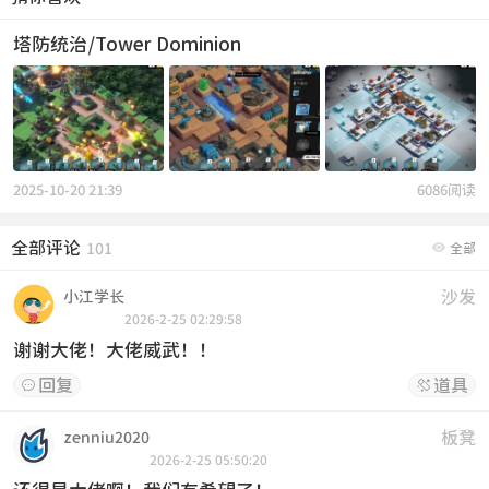
塔防统治/Tower Dominion
2025-10-20 21:39
6086阅读
全部评论

101
全部
沙发
小江学长
2026-2-25 02:29:58
谢谢大佬！大佬威武！！
回复
道具


板凳
zenniu2020
2026-2-25 05:50:20