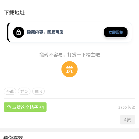
下载地址
隐藏内容，回复可见
立即回复
搬砖不容易，打赏一下楼主吧
赏
圣战
群英
统治

点赞这个帖子
+4
3755 阅读
4
赞
猜你喜欢