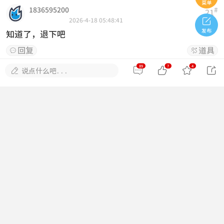
菜单
1836595200
#
21

2026-4-18 05:48:41
发布
知道了，退下吧
回复
道具


89
7
4





说点什么吧...
稳拿第一刀
#
22
2026-4-19 11:59:58
知道了，退下吧
回复
道具


xiaoqun
#
23
2026-4-19 15:31:55
辛苦整理，有心了
回复
道具


黑猫
#
24
2026-4-21 21:43:30