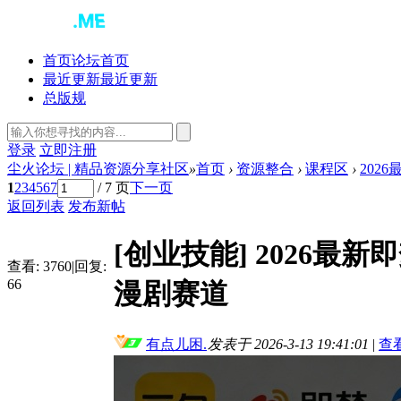
首页
论坛首页
最近更新
最近更新
总版规
登录
立即注册
尘火论坛 | 精品资源分享社区
»
首页
›
资源整合
›
课程区
›
2026
1
2
3
4
5
6
7
/ 7 页
下一页
返回列表
发布新帖
[创业技能]
2026最新
查看:
3760
|
回复:
66
漫剧赛道
有点儿困.
发表于 2026-3-13 19:41:01
|
查