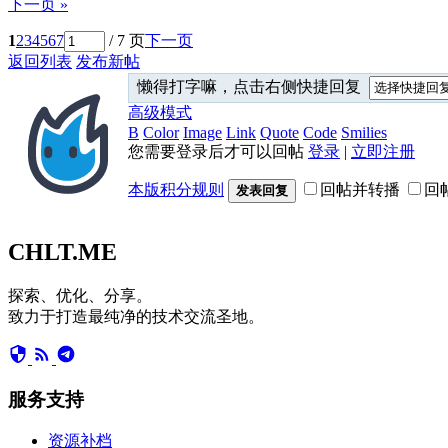
下一页 »
1
2
3
4
5
6
7
/ 7 页
下一页
返回列表
发布新帖
懒得打字嘛，点击右侧快捷回复
高级模式
B
Color
Image
Link
Quote
Code
Smilies
您需要登录后才可以回帖
登录
|
立即注册
本版积分规则
回帖并转播
回
发表回复
CHLT
.ME
探索、优化、分享。
致力于打造最纯净的技术交流圣地。
服务支持
资源补档