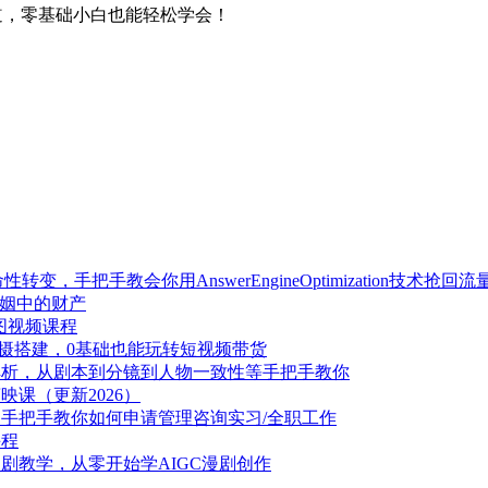
赛道，零基础小白也能轻松学会！
转变，手把手教会你用AnswerEngineOptimization技术抢回流
婚姻中的财产
抠图视频课程
摄搭建，0基础也能玩转短视频带货
解析，从剧本到分镜到人物一致性等手把手教你
课（更新2026）
，手把手教你如何申请管理咨询实习/全职工作
课程
漫剧教学，从零开始学AIGC漫剧创作