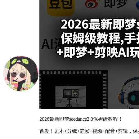
2026最新即梦seedance2.0保姆级教程！
首发！剧本+分镜+静帧+视频+配音+剪辑，