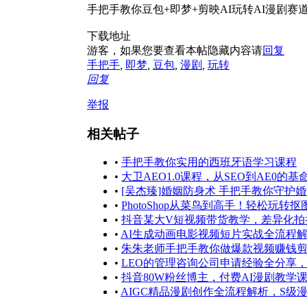
手把手教你豆包+即梦+剪映AI玩转AI漫剧
下载地址
游客，如果您要查看本帖隐藏内容请
回复
手把手
,
即梦
,
豆包
,
漫剧
,
玩转
回复
举报
相关帖子
•
手把手教你实用的西班牙语学习课程
•
大卫AEO1.0课程，从SEO到AE0的基命性
•
[吴杰臻]婚姻防身术 手把手教你守护
•
PhotoShop从菜鸟到高手！轻松玩转
•
抖音某大V短视频带货教学，差异化拍
•
AI生成动画电影视频短片实战全流程
•
朱朱老师手把手教你做爆款视频赚钱剪映
•
LEO的管理咨询公司申请经验全分享
•
抖音80W粉丝博主，付费AI漫剧教学
•
AIGC精品漫剧创作全流程解析，S级