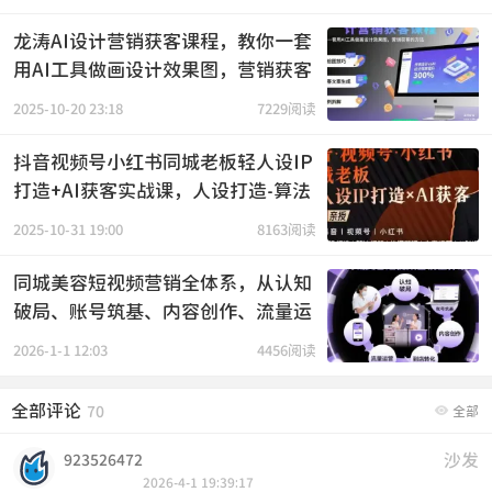
龙涛AI设计营销获客课程，教你一套
用AI工具做画设计效果图，营销获客
的方法
2025-10-20 23:18
7229阅读
抖音视频号小红书同城老板轻人设IP
打造+AI获客实战课，人设打造-算法
拆解-拍摄剪辑-内容运营-AI创作
2025-10-31 19:00
8163阅读
同城美容短视频营销全体系，从认知
破局、账号筑基、内容创作、流量运
营到到店转化的完整落地体系
2026-1-1 12:03
4456阅读
全部评论

70
全部
沙发
923526472
2026-4-1 19:39:17