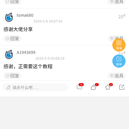
回复
道具


toma680
#
20
2026-5-8 18:07:54
感谢大佬分享
回复
道具



菜单
A1943699
#
21

2026-5-9 03:08:18
发布
感谢，正需要这个教程
回复
道具


70
7
8





说点什么吧...
像风
#
22
2026-5-10 10:00:01
感谢，正需要这个教程
回复
道具


有点儿困.
#
23