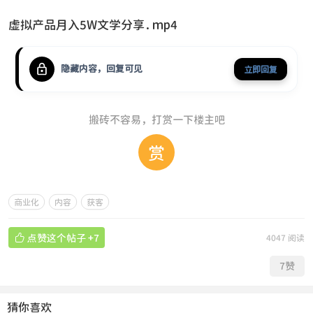
虚拟产品月入5W文学分享.mp4
隐藏内容，回复可见
立即回复
搬砖不容易，打赏一下楼主吧
赏
商业化
内容
获客

点赞这个帖子
+7
4047 阅读
7
赞
猜你喜欢