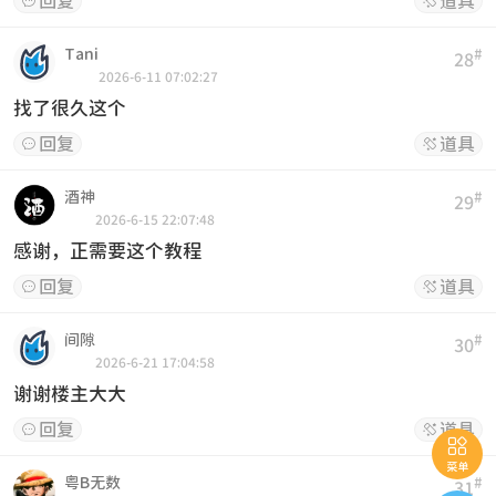
回复
道具


Tani
#
28
2026-6-11 07:02:27
找了很久这个
回复
道具


酒神
#
29
2026-6-15 22:07:48
感谢，正需要这个教程
回复
道具


间隙
#
30
2026-6-21 17:04:58
谢谢楼主大大
回复
道具



菜单
粤B无数
#
31