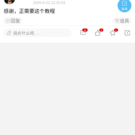

2026-6-22 21:25:55
发布
感谢，正需要这个教程
回复
道具


61
5
1





说点什么吧...
不语的十七
#
32
2026-6-24 07:42:06
这个教程好啊，外面都是收费的
回复
道具


我们都是小怪兽
#
33
2026-6-27 01:49:05
这个教程好啊，外面都是收费的
回复
道具


Homely
#
34
2026-6-29 19:45:20
感谢大佬分享