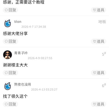
感谢，正需要这个教程
回复
道具


地板
Vion
2026-4-7 17:34:38
感谢大佬分享
回复
道具


青青子衿
#
5
2026-4-9 08:27:55
谢谢楼主大大
回复
道具


熬夜也没用
#
6
2026-4-13 03:25:27
找了很久这个
回复
道具

