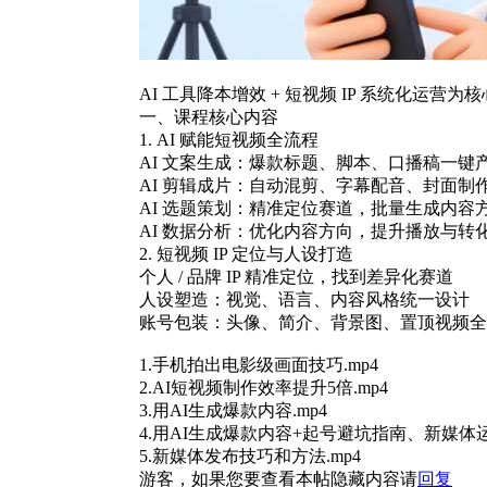
AI 工具降本增效 + 短视频 IP 系统化运营为
一、课程核心内容
1. AI 赋能短视频全流程
AI 文案生成：爆款标题、脚本、口播稿一键
AI 剪辑成片：自动混剪、字幕配音、封面制
AI 选题策划：精准定位赛道，批量生成内容
AI 数据分析：优化内容方向，提升播放与转
2. 短视频 IP 定位与人设打造
个人 / 品牌 IP 精准定位，找到差异化赛道
人设塑造：视觉、语言、内容风格统一设计
账号包装：头像、简介、背景图、置顶视频全
1.手机拍出电影级画面技巧.mp4
2.AI短视频制作效率提升5倍.mp4
3.用AI生成爆款内容.mp4
4.用AI生成爆款内容+起号避坑指南、新媒体运
5.新媒体发布技巧和方法.mp4
游客，如果您要查看本帖隐藏内容请
回复