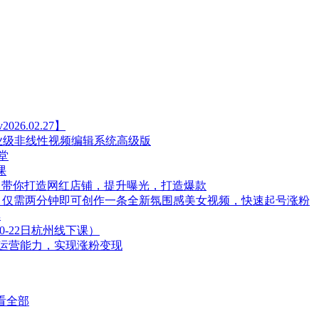
6.02.27】
.0.1.3) 专业级非线性视频编辑系统高级版
堂
课
，带你打造网红店铺，提升曝光，打造爆款
程，仅需两分钟即可创作一条全新氛围感美女视频，快速起号涨粉
享
20-22日杭州线下课）
频运营能力，实现涨粉变现
看全部