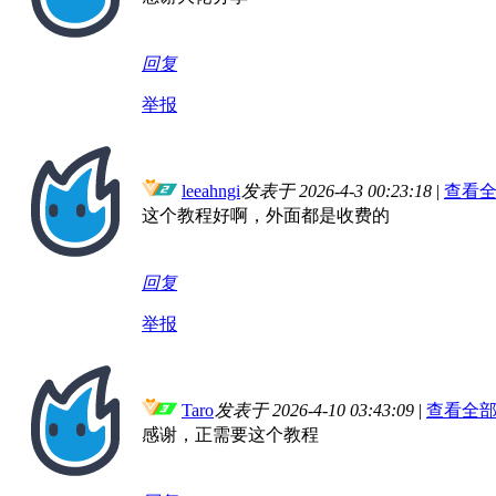
回复
举报
leeahngi
发表于 2026-4-3 00:23:18
|
查看
这个教程好啊，外面都是收费的
回复
举报
Taro
发表于 2026-4-10 03:43:09
|
查看全
感谢，正需要这个教程