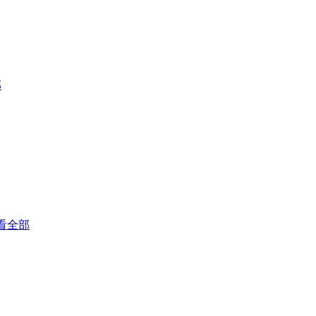
部
看全部