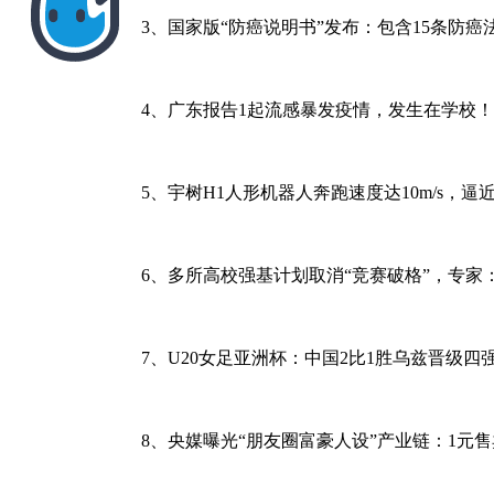
3、国家版“防癌说明书”发布：包含15条防
4、广东报告1起流感暴发疫情，发生在学校
5、宇树H1人形机器人奔跑速度达10m/s，
6、多所高校强基计划取消“竞赛破格”，专
7、U20女足亚洲杯：中国2比1胜乌兹晋级
8、央媒曝光“朋友圈富豪人设”产业链：1元