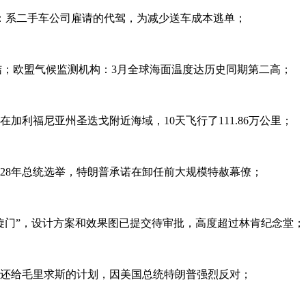
：系二手车公司雇请的代驾，为减少送车成本逃单；
史终结；欧盟气候监测机构：3月全球海面温度达历史同期第二高；
加利福尼亚州圣迭戈附近海域，10天飞行了111.86万公里；
028年总统选举，特朗普承诺在卸任前大规模特赦幕僚；
凯旋门”，设计方案和效果图已提交待审批，高度超过林肯纪念堂；
交还给毛里求斯的计划，因美国总统特朗普强烈反对；