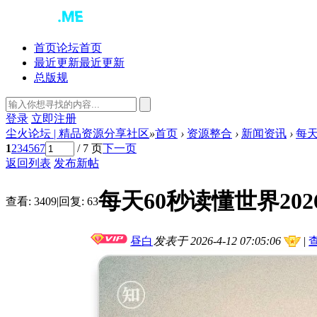
首页
论坛首页
最近更新
最近更新
总版规
登录
立即注册
尘火论坛 | 精品资源分享社区
»
首页
›
资源整合
›
新闻资讯
›
每天
1
2
3
4
5
6
7
/ 7 页
下一页
返回列表
发布新帖
每天60秒读懂世界2026/
查看:
3409
|
回复:
63
昼白
发表于 2026-4-12 07:05:06
|