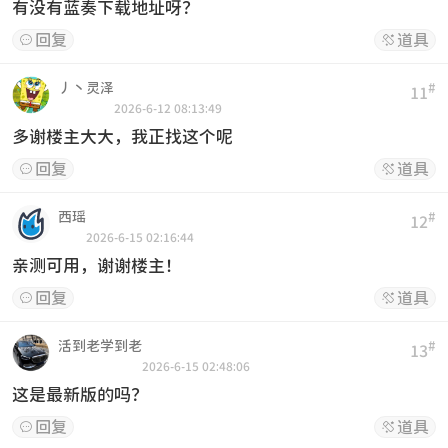
有没有蓝奏下载地址呀？
回复
道具


丿丶灵泽
#
11
2026-6-12 08:13:49
多谢楼主大大，我正找这个呢
回复
道具


西瑶
#
12
2026-6-15 02:16:44
亲测可用，谢谢楼主！
回复
道具


活到老学到老
#
13
2026-6-15 02:48:06
这是最新版的吗？
回复
道具

