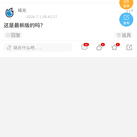

菜单
褶光
#
21

2026-7-1 06:42:17
发布
这是最新版的吗？
回复
道具


44
9
9





说点什么吧...
帆帆
#
22
2026-7-5 19:27:15
亲测可用，谢谢楼主！
回复
道具


xvnbnb
#
23
2026-7-6 05:11:22
看看隐藏内容
回复
道具


清风歌者
#
24
2026-7-7 18:05:56