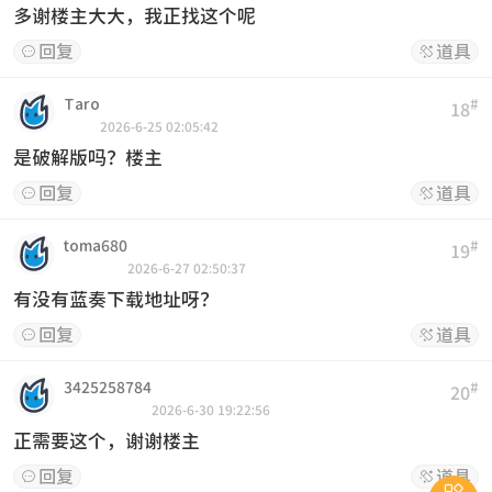
多谢楼主大大，我正找这个呢
回复
道具


Taro
#
18
2026-6-25 02:05:42
是破解版吗？楼主
回复
道具


toma680
#
19
2026-6-27 02:50:37
有没有蓝奏下载地址呀？
回复
道具


3425258784
#
20
2026-6-30 19:22:56
正需要这个，谢谢楼主
回复
道具

