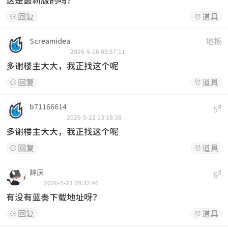
这是最新版的吗？
回复
道具


地板
Screamidea
2026-5-16 05:57:11
多谢楼主大大，我正找这个呢
回复
道具


b71166614
#
5
2026-5-22 13:18:38
多谢楼主大大，我正找这个呢
回复
道具


辞厌
#
6
2026-5-23 09:32:46
有没有蓝奏下载地址呀？
回复
道具

