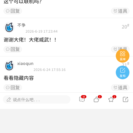
这个可以联机吗？
回复
道具


不争
#
20
2026-6-19 17:23:44
谢谢大佬！大佬威武！！
回复
道具



菜单
xiaoqun
#
21

2026-6-24 17:55:16
发布
看看隐藏内容
回复
道具


44
5
2





说点什么吧...
奔波儿灞
#
22
2026-6-26 20:10:22
这个可以联机吗？
回复
道具

