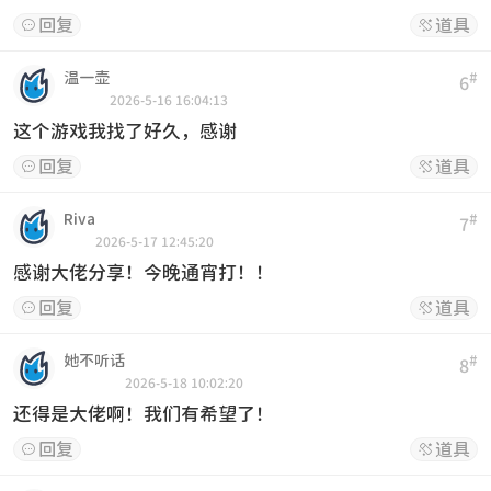
回复
道具


温一壶
#
6
2026-5-16 16:04:13
这个游戏我找了好久，感谢
回复
道具


Riva
#
7
2026-5-17 12:45:20
感谢大佬分享！今晚通宵打！！
回复
道具


她不听话
#
8
2026-5-18 10:02:20
还得是大佬啊！我们有希望了！
回复
道具

