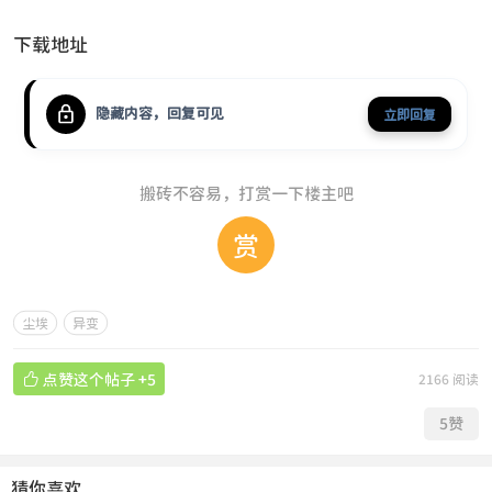
下载地址
隐藏内容，回复可见
立即回复
搬砖不容易，打赏一下楼主吧
赏
尘埃
异变

点赞这个帖子
+5
2166 阅读
5
赞
猜你喜欢