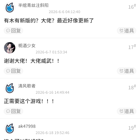
半绾青丝注斜阳
#
16
2026-6-6 04:12:40
有木有新版的？大佬？最近好像更新了
回复
道具


栀酒少女
#
17
2026-6-7 01:53:34
谢谢大佬！大佬威武！！
回复
道具


清风歌者
#
18
2026-6-16 14:49:44
正需要这个游戏！！！
回复
道具


ak47998
#
19
2026-6-18 19:52:46