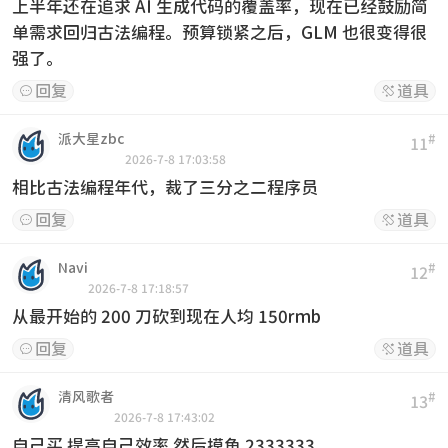
上半年还在追求 AI 生成代码的覆盖率，现在已经鼓励简
单需求回归古法编程。预算锁紧之后，GLM 也很变得很
强了。
回复
道具


派大星zbc
#
11
2026-7-8 17:03:58
相比古法编程年代，裁了三分之二程序员
回复
道具


Navi
#
12
2026-7-8 17:18:57
从最开始的 200 刀砍到现在人均 150rmb
回复
道具


清风歌者
#
13
2026-7-8 17:43:02
自己买 提高自己效率 然后摸鱼 2333333