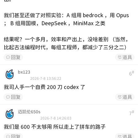
我们甚至还做了对照实验：A 组用 bedrock ，用 Opus
； B 组用国模，DeepSeek ，MiniMax 之类
结果呢？一个多月，效率和产出上，没啥差别 （当然，
比起古法编程时代，每组工程师，都减少了三分之二）
回复
道具


bx123
#
6
2026-7-8 13:56:22
我司人手一个自费 200 刀 codex 了
回复
道具


迈凯伦650s
#
7
2026-7-8 14:26:03
我们是 600 不太够用 所以走上了拼车的路子
回复
道具

