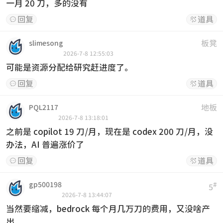
一月 20 刀，多的没有
回复
道具


板凳
slimesong
2026-7-8 12:55:03
可能是资源分配给研究赶进度了。
回复
道具


地板
PQL2117
2026-7-8 13:18:01
之前是 copilot 19 刀/月，现在是 codex 200 刀/月，没
办法，AI 普遍涨价了
回复
道具


gp500198
#
5
2026-7-8 13:44:07
当然要缩减，bedrock 每个月几万刀的费用，又没啥产
出。