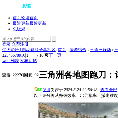
首页
论坛首页
最近更新
最近更新
总版规
登录
立即注册
尘火论坛 | 精品资源分享社区
»
首页
›
资源综合
›
三角洲行动
›
1
2
3
4
5
6
7
8
9
10
/ 10 页
下一页
返回列表
发布新帖
三角洲各地图跑刀：
查看:
22270
|
回复:
92
Vall
发表于 2025-8-24 22:56:43
|
查看全部
以下评分将从赚钱效率、出红概率、撤离难度