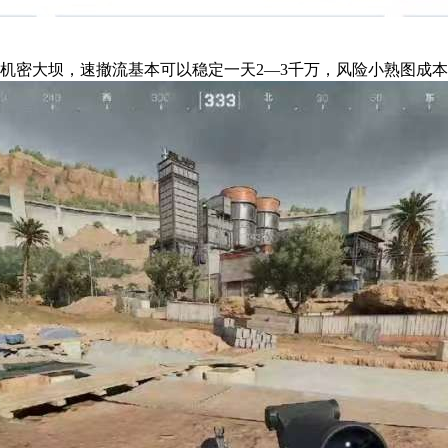
机密大坝，速撤流基本可以稳定一天2—3千万，风险小熟图成